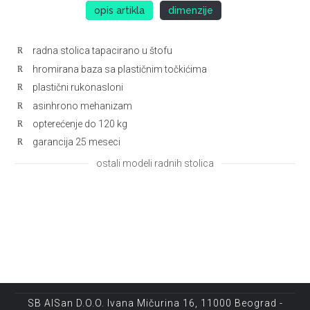
opis artikla
dimenzije
ukupna visina : min: - max:
radna stolica tapacirano u štofu
ukupna širina / dubina :
hromirana baza sa plastičnim točkićima
visina do rukonaslona : min:- max:
plastični rukonasloni
visina sedišta : min:- max:
asinhrono mehanizam
širina / dubina sedišta :
opterećenje do 120 kg
širina / visina naslona :
garancija 25 meseci
ostali modeli radnih stolica
SB AlSan D.O.O. Ivana Mičurina 16, 11000 Beograd -