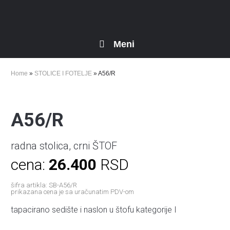
Meni
Home
»
STOLICE I FOTELJE
»
A56/R
A56/R
radna stolica, crni ŠTOF
cena:
26.400
RSD
šifra artikla: SB-A56/R
prikazana cena je sa uračunatim PDV-om
tapacirano sedište i naslon u štofu kategorije I