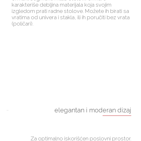
karakteriše debljina materijala koja svojim
izgledom prati radne stolove. Možete ih birati sa
vratima od univera i stakla, ili ih poručiti bez vrata
(poličari).
elegantan i moderan dizaj
Za optimalno iskorišćen poslovni prostor.