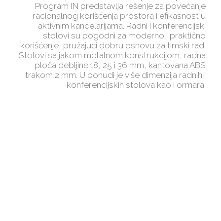
Program IN predstavlja rešenje za povećanje
racionalnog korišćenja prostora i efikasnost u
aktivnim kancelarijama. Radni i konferencijski
stolovi su pogodni za moderno i praktično
korišćenje, pružajući dobru osnovu za timski rad.
Stolovi sa jakom metalnom konstrukcijom, radna
ploča debljine 18, 25 i 36 mm, kantovana ABS
trakom 2 mm. U ponudi je više dimenzija radnih i
konferencijskih stolova kao i ormara.
IZABERITE VAŠ
MATERIJAL
u ponudi se nalaze različiti dezeni,
različitih debljina materijala.
Od drvo
dekora, jednobojnih materijala, kamenih