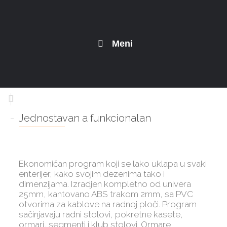
Meni
Jednostavan a funkcionalan
Ekonomičan program koji se lako uklapa u svaki
enterijer, kako svojim dezenima tako i
dimenzijama. Izradjen kompletno od univera
25mm, kantovano ABS trakom 2mm, sa PVC
otvorima za kablove na radnoj ploči. Program
sačinjavaju radni stolovi, pokretne kasete,
ormari, segmenti i klub stolovi. Ormare